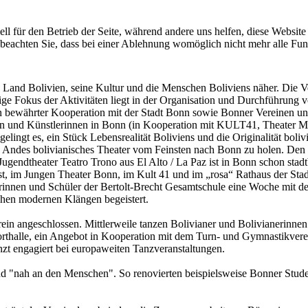
ell für den Betrieb der Seite, während andere uns helfen, diese Websit
 beachten Sie, dass bei einer Ablehnung womöglich nicht mehr alle Funk
 Land Bolivien, seine Kultur und die Menschen Boliviens näher. Die 
ige Fokus der Aktivitäten liegt in der Organisation und Durchführung v
 in bewährter Kooperation mit der Stadt Bonn sowie Bonner Vereinen un
ern und Künstlerinnen in Bonn (in Kooperation mit KULT41, Theater
 gelingt es, ein Stück Lebensrealität Boliviens und die Originalität bo
s Andes bolivianisches Theater vom Feinsten nach Bonn zu holen. Den 
theater Teatro Trono aus El Alto / La Paz ist in Bonn schon stadtbek
st, im Jungen Theater Bonn, im Kult 41 und im „rosa“ Rathaus der Sta
erinnen und Schüler der Bertolt-Brecht Gesamtschule eine Woche mit 
schen modernen Klängen begeistert.
in angeschlossen. Mittlerweile tanzen Bolivianer und Bolivianerinnen
Sporthalle, ein Angebot in Kooperation mit dem Turn- und Gymnastikvere
t engagiert bei europaweiten Tanzveranstaltungen.
h und "nah an den Menschen". So renovierten beispielsweise Bonner 