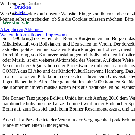
Wir benutzen Cookies
Drucken
E-Mail
Wir nutzen Cookies auf unserer Website. Einige von ihnen sind essenzi
können selbst entscheiden, ob Sie die Cookies zulassen möchten. Bitte
Wer sind wir
Akzeptieren
Ablehnen
Weitere Informationen
|
Impressum
Seit 1999 bringt der Verein den Bonner Bürgerinnen und Bürgern das
Mitgliedschaft von Bolivianern und Deutschen im Verein. Der derzeit
aktuellen politischen und sozialen Entwicklungen in Bolivien; meist
Durchführung von Kulturveranstaltungen mit bolivianischen Künstl
oder Musik, ist ein weiteres Aktionsfeld des Vereins. Auf diese Weise
Verein mit der Organisation einer Projektwoche mit dem Teatro de lo
COMPA aus El Alto und der KinderKulturKarawane Hamburg. Das Jugend
Teatro Trono dem Publikum in den letzten Jahren beim Universitätsfe
Jugendlichen in El Alto näher gebracht. Im Jahr 2009 konnten Schül
die Bonner mit ihrem musikalischen Mix aus traditionellen boliviani
Die Bonner Tanzgruppe Bolivia Unida hat sich Anfang 2010 dem Vere
traditionelle bolivianische Tänze. Trainiert wird in der Endenicher 
Bonn auf, zum Beispiel auch beim Bonner Rosenmontagszug, und tanz
Auch in La Paz arbeitete der Verein in der Vergangenheit praktisc
Einheimischen einen Kindergarten.