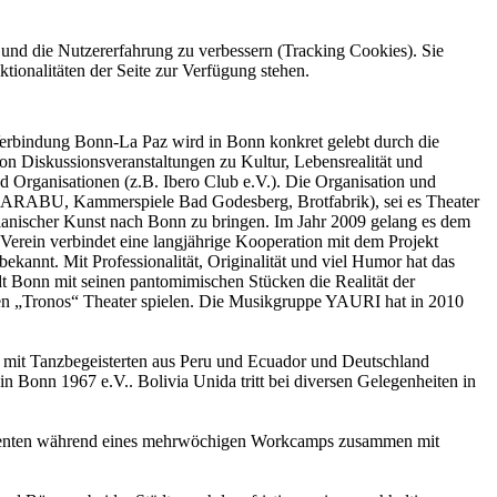
e und die Nutzererfahrung zu verbessern (Tracking Cookies). Sie
tionalitäten der Seite zur Verfügung stehen.
Verbindung Bonn-La Paz wird in Bonn konkret gelebt durch die
on Diskussionsveranstaltungen zu Kultur, Lebensrealität und
d Organisationen (z.B. Ibero Club e.V.). Die Organisation und
 MARABU, Kammerspiele Bad Godesberg, Brotfabrik), sei es Theater
livianischer Kunst nach Bonn zu bringen. Im Jahr 2009 gelang es dem
Verein verbindet eine langjährige Kooperation mit dem Projekt
annt. Mit Professionalität, Originalität und viel Humor hat das
dt Bonn mit seinen pantomimischen Stücken die Realität der
den „Tronos“ Theater spielen. Die Musikgruppe YAURI hat in 2010
 mit Tanzbegeisterten aus Peru und Ecuador und Deutschland
in Bonn 1967 e.V.. Bolivia Unida tritt bei diversen Gelegenheiten in
Studenten während eines mehrwöchigen Workcamps zusammen mit